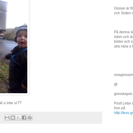
Ossian är f
och Sixten 
På denna si
öden och äv
bilder och st
alla nära o 
smagrevar
@
grevskapet
il o inte vi??
Psst! Letar
hon på
http://tess