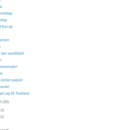
r
ja
 middag
ördag
 thai-igt
annen
!
 stor sandlåda!!
!
kosmonater!
ar
 tycker pappa!
ande!
ger jag till Thailand
ri
(30)
10)
22)