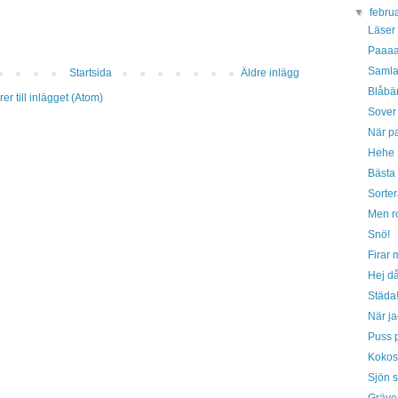
▼
febru
Läser
Paaa
Samla
Startsida
Äldre inlägg
Blåbär
r till inlägget (Atom)
Sover l
När p
Hehe
Bästa 
Sorter
Men ro
Snö!
Firar 
Hej då
Städa
När ja
Puss p
Kokos
Sjön 