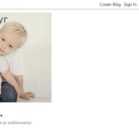
na
om är småGrevarna i
.