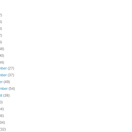
2)
4)
4)
2)
4)
48)
90)
34)
mber
(27)
mber
(37)
er
(49)
ember
(54)
ti
(38)
0)
34)
36)
(34)
(32)