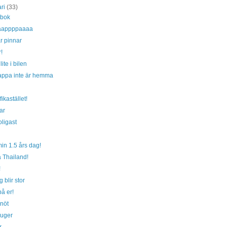
ari
(33)
 bok
aappppaaaa
r pinnar
!
ite i bilen
appa inte är hemma
fikastället!
ar
ligast
min 1.5 års dag!
 Thailand!
!
g blir stor
å er!
nöt
suger