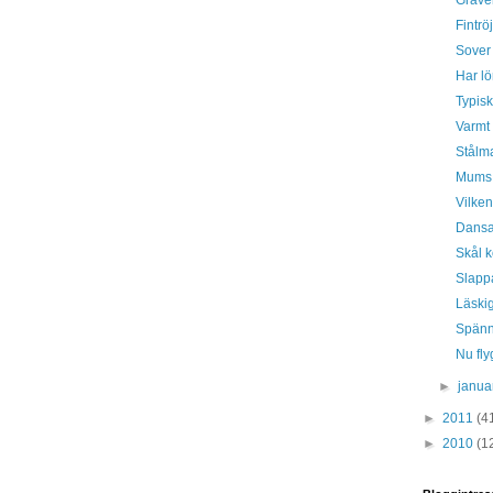
Gräve
Fintrö
Sover
Har l
Typiskt
Varmt
Stålm
Mums
Vilken
Dansa
Skål 
Slapp
Läskig
Spänn
Nu fly
►
janua
►
2011
(4
►
2010
(1