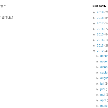
er:
Bloggarkiv
►
2019
(2
entar
►
2018
(5
►
2017
(5
►
2016
(7
►
2015
(8
►
2014
(1
►
2013
(2
▼
2012
(4
►
dece
►
nove
►
oktob
►
sept
►
augus
►
juli
(3
►
juni
(
►
maj
(
►
april
►
mars