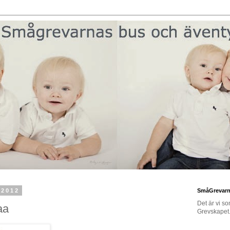
 2012
SmåGrevar
Det är vi s
aa
Grevskapet