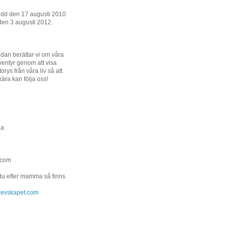
ödd den 17 augusti 2010
den 3 augusti 2012.
dan berättar vi om våra
entyr genom att visa
orys från våra liv så att
kära kan följa oss!
na
.com
 du efter mamma så finns
.grevskapet.com