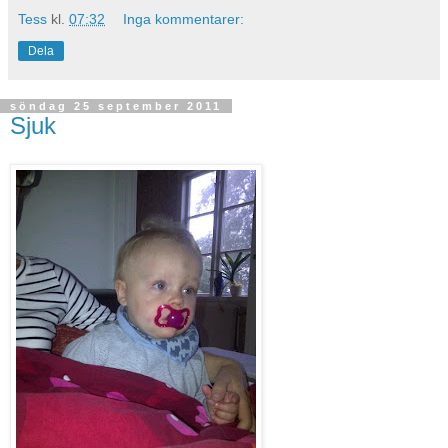
Tess
kl.
07:32
Inga kommentarer:
Dela
söndag 25 september 2011
Sjuk