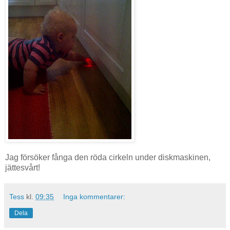
Jag försöker fånga den röda cirkeln under diskmaskinen,
jättesvårt!
Tess
kl.
09:35
Inga kommentarer:
Dela