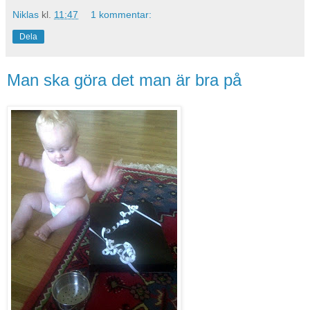
Niklas
kl.
11:47
1 kommentar:
Dela
Man ska göra det man är bra på