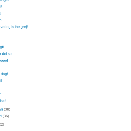
tmage!
t!
!
m
vering is the grej!
gt!
r det sol
oppet
 dag!
il
r
iskt!
ari
(38)
ri
(36)
22)