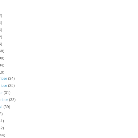
2)
4)
4)
2)
4)
48)
90)
34)
10)
mber
(34)
mber
(25)
er
(31)
ember
(33)
ti
(39)
3)
31)
32)
(44)