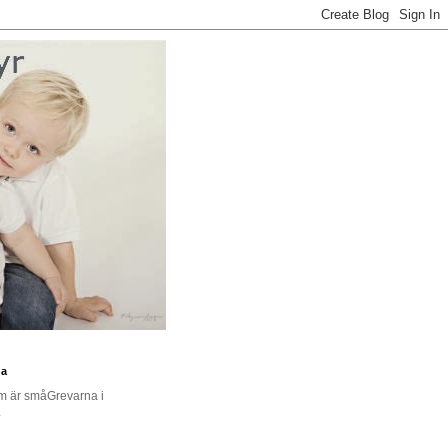
na
om är småGrevarna i
.