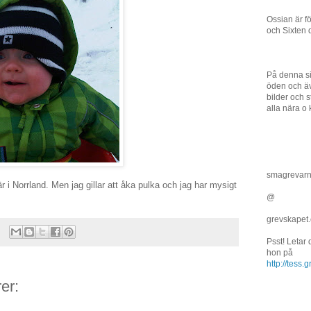
Ossian är f
och Sixten 
På denna si
öden och äv
bilder och st
alla nära o 
smagrevar
 i Norrland. Men jag gillar att åka pulka och jag har mysigt
@
grevskapet
Psst! Letar
hon på
http://tess
er: