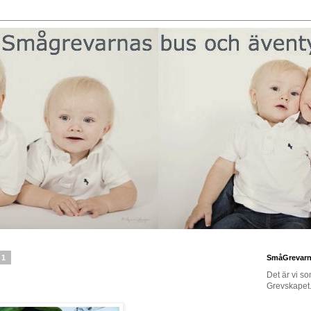
11
SmåGrevar
Det är vi s
Grevskapet