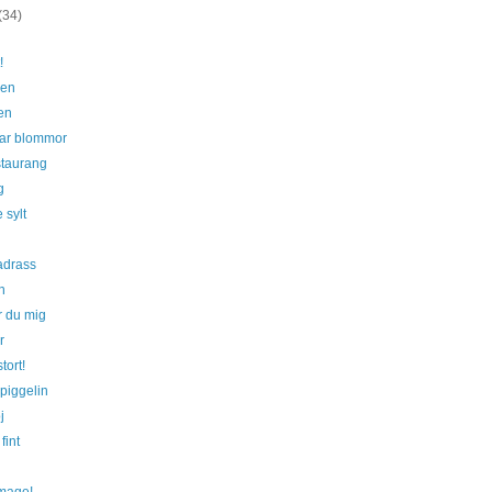
(34)
!
hen
en
ar blommor
staurang
g
e sylt
adrass
en
r du mig
r
tort!
piggelin
j
fint