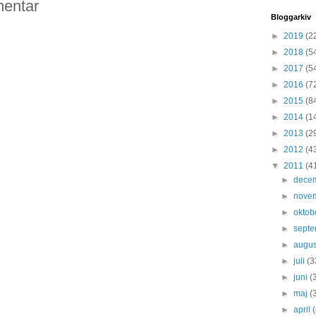
entar
Bloggarkiv
►
2019
(2
►
2018
(5
►
2017
(5
►
2016
(7
►
2015
(8
►
2014
(1
►
2013
(2
►
2012
(4
▼
2011
(4
►
dece
►
nove
►
oktob
►
sept
►
augus
►
juli
(3
►
juni
(
►
maj
(
►
april