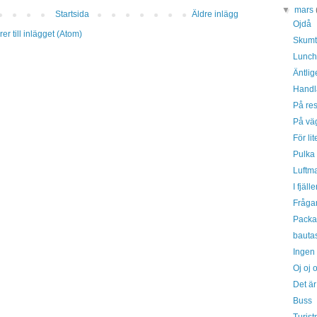
▼
mars
Startsida
Äldre inlägg
Ojdå
r till inlägget (Atom)
Skumt
Lunc
Äntlig
Handl
På re
På vä
För lit
Pulka
Luftm
I fjäll
Fråga
Packa
bautas
Ingen 
Oj oj o
Det är 
Buss