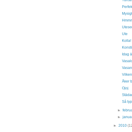
Turis
Perfek
Mysigt
Hmm
Uteser
Ute
Kolla!
Konsti
Idag ä
Vasal
Vasan
Vilken
Åker b
Ojoj
Städa
Så typ
►
febru
►
janua
►
2010
(1