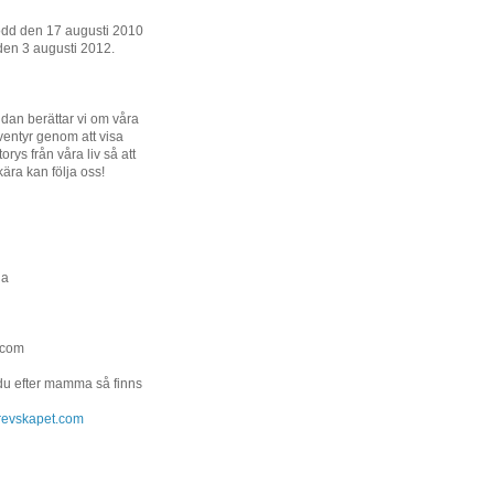
ödd den 17 augusti 2010
den 3 augusti 2012.
dan berättar vi om våra
entyr genom att visa
orys från våra liv så att
kära kan följa oss!
na
.com
 du efter mamma så finns
.grevskapet.com