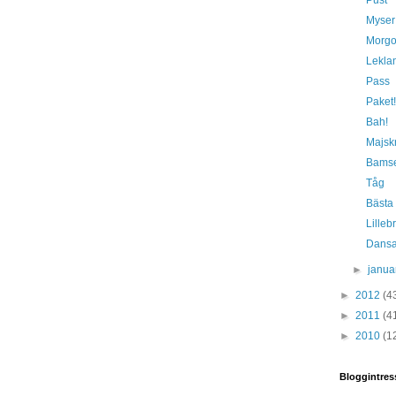
Pust
Myser
Morg
Lekla
Pass
Paket!
Bah!
Majsk
Bamse
Tåg
Bästa
Lilleb
Dans
►
janua
►
2012
(4
►
2011
(4
►
2010
(1
Bloggintres