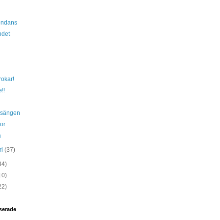
ondans
ndet
rokar!
!!
 sängen
ror
a
ri
(37)
34)
10)
22)
serade