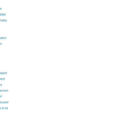
ar
ubbe
maka
akor
or
oppet
and
ja
hansen
r!
soarer
 vi se