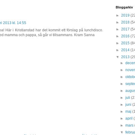
Bloggarkiv
►
2019
(2
►
2018
(5
ri 2013 kl. 14:55
►
2017
(5
oa! Här i Kristianstad har det kommit ett förslag på lunchdisco.
med mamma och pappa, så går vi tillsammans. Kram Sanna
►
2016
(7
►
2015
(8
►
2014
(1
▼
2013
(2
►
dece
►
nove
►
oktob
►
sept
►
augus
►
juli
(2
►
juni
(
►
maj
(
►
april
►
mars
▼
febru