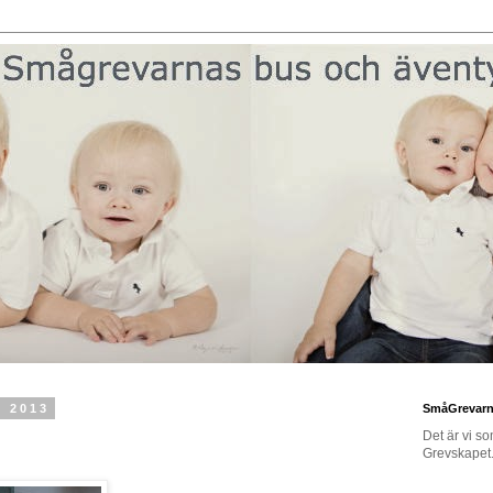
i 2013
SmåGrevar
Det är vi s
Grevskapet