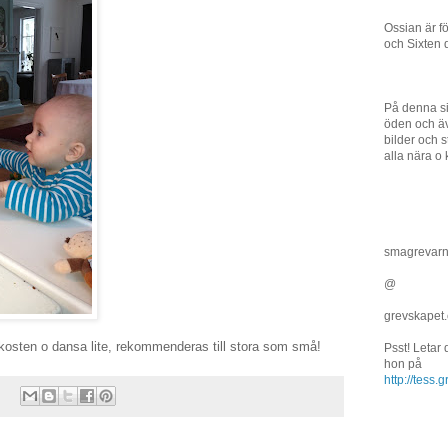
Ossian är f
och Sixten 
På denna si
öden och äv
bilder och st
alla nära o 
smagrevar
@
grevskapet
rukosten o dansa lite, rekommenderas till stora som små!
Psst! Letar
hon på
http://tess