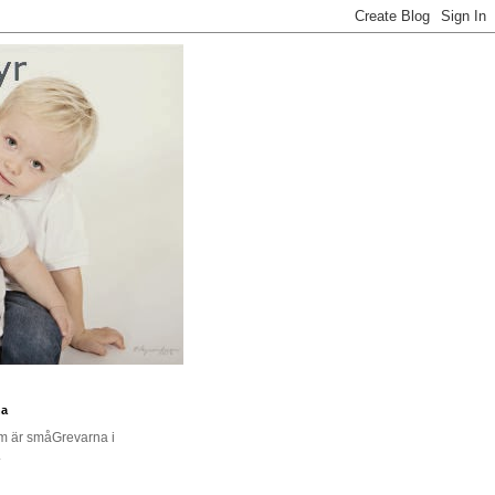
na
om är småGrevarna i
.