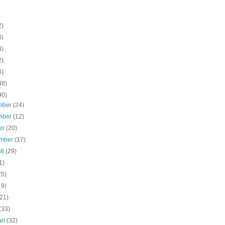
2)
4)
4)
2)
4)
48)
90)
mber
(24)
mber
(12)
er
(20)
ember
(17)
ti
(29)
1)
25)
19)
(21)
(33)
ari
(32)