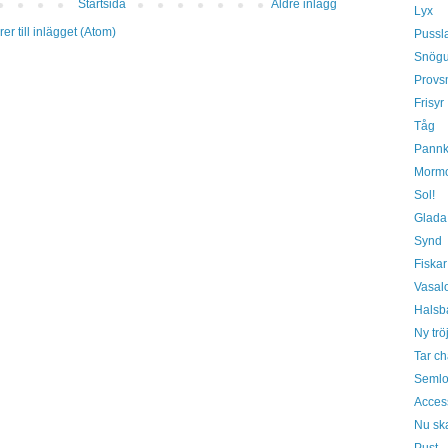
Startsida
Äldre inlägg
Lyx
r till inlägget (Atom)
Pussl
Snög
Provs
Frisyr
Tåg
Pannk
Morm
Sol!
Glada
Synd
Fiskar
Vasal
Halsb
Ny trö
Tar c
Semlo
Acces
Nu ska