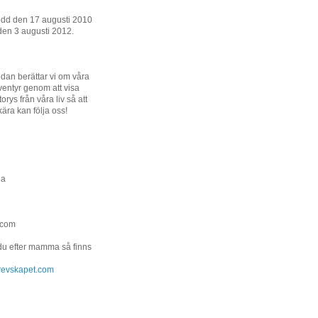
ödd den 17 augusti 2010
den 3 augusti 2012.
dan berättar vi om våra
entyr genom att visa
orys från våra liv så att
kära kan följa oss!
na
.com
 du efter mamma så finns
.grevskapet.com