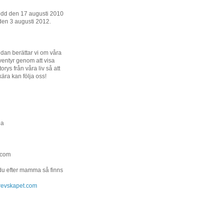
ödd den 17 augusti 2010
den 3 augusti 2012.
dan berättar vi om våra
entyr genom att visa
orys från våra liv så att
kära kan följa oss!
na
.com
 du efter mamma så finns
.grevskapet.com