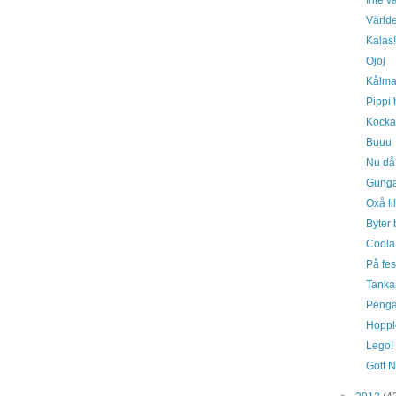
Inte 
Världe
Kalas!
Ojoj
Kålma
Pippi h
Kocka
Buuu
Nu då
Gunga
Oxå li
Byter 
Coola 
På fes
Tanka
Penga
Hoppl
Lego!
Gott N