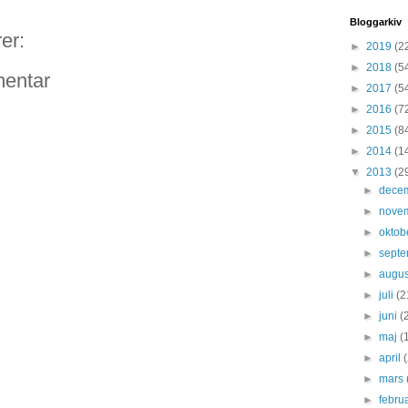
Bloggarkiv
er:
►
2019
(2
►
2018
(5
entar
►
2017
(5
►
2016
(7
►
2015
(8
►
2014
(1
▼
2013
(2
►
dece
►
nove
►
oktob
►
sept
►
augus
►
juli
(2
►
juni
(
►
maj
(
►
april
►
mars
►
febru