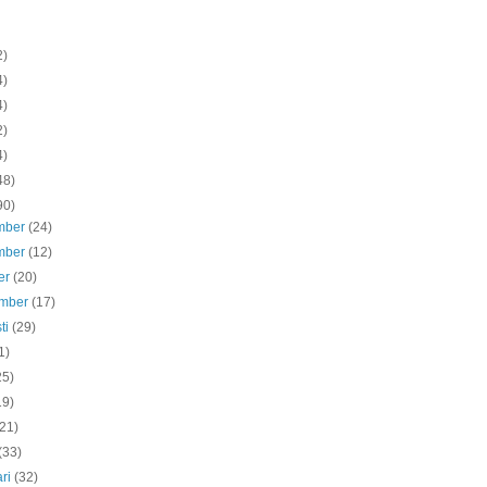
2)
4)
4)
2)
4)
48)
90)
mber
(24)
mber
(12)
er
(20)
ember
(17)
ti
(29)
1)
25)
19)
(21)
(33)
ari
(32)