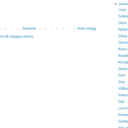
▼
janua
Lego
Snålsk
Oups
Startsida
Äldre inlägg
Hjälp
Sång o
r till inlägget (Atom)
Storb
Klara 
Kladdi
Klurigt
Sleep
Puh!
Dop
Våfflor
Fiskar
Dikt
Lunch
Perso
Gästs