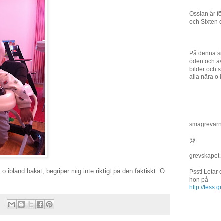
Ossian är f
och Sixten 
På denna si
öden och äv
bilder och st
alla nära o 
smagrevar
@
grevskapet
 o ibland bakåt, begriper mig inte riktigt på den faktiskt. O
Psst! Letar
hon på
http://tess