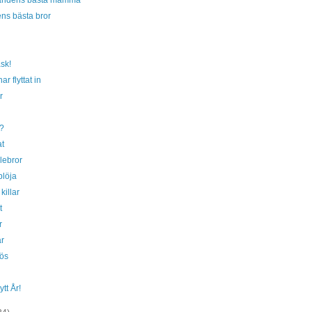
världens bästa mamma
ns bästa bror
sk!
ar flyttat in
r
?
t
llebror
blöja
killar
t
r
r
ös
ytt År!