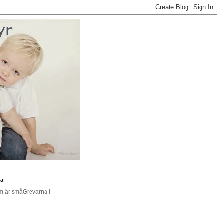
na
om är småGrevarna i
.