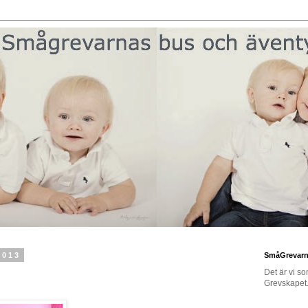
2013
SmåGrevar
Det är vi s
Grevskapet