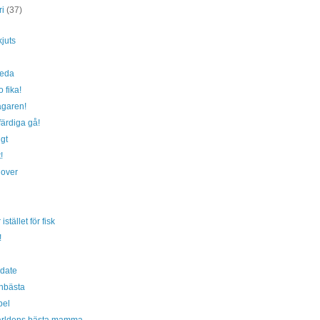
ri
(37)
juts
reda
 fika!
agaren!
färdiga gå!
gt
!
 over
 istället för fisk
!
date
nbästa
pel