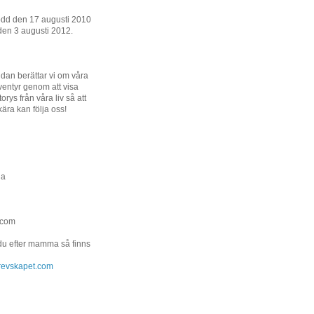
ödd den 17 augusti 2010
den 3 augusti 2012.
dan berättar vi om våra
entyr genom att visa
orys från våra liv så att
kära kan följa oss!
na
.com
 du efter mamma så finns
.grevskapet.com