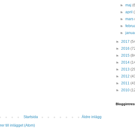
►
maj
(
►
april
►
mars
►
febru
►
janua
►
2017
(5
►
2016
(7
►
2015
(8
►
2014
(1
►
2013
(2
►
2012
(4
►
2011
(4
►
2010
(1
Bloggintres
Startsida
Äldre inlägg
r till inlägget (Atom)