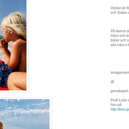
Ossian är f
och Sixten 
På denna si
öden och äv
bilder och st
alla nära o 
smagrevar
@
grevskapet
Psst! Letar
hon på
http://tess