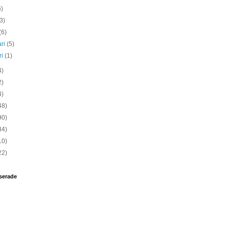
6)
(3)
(6)
ari
(5)
ri
(1)
4)
2)
4)
48)
90)
34)
10)
22)
serade