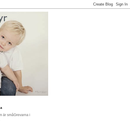
na
om är småGrevarna i
.