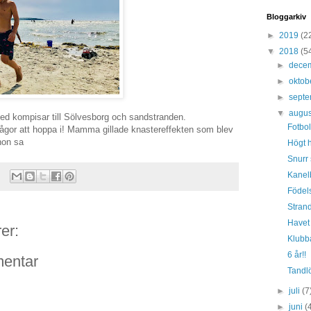
Bloggarkiv
►
2019
(2
▼
2018
(5
►
dece
►
oktob
►
sept
▼
augus
 kompisar till Sölvesborg och sandstranden.
Fotbo
gor att hoppa i! Mamma gillade knastereffekten som blev
hon sa
Högt 
Snurr 
Kanel
Födel
Stran
Havet
er:
Klubb
6 år!!
entar
Tandl
►
juli
(7
►
juni
(