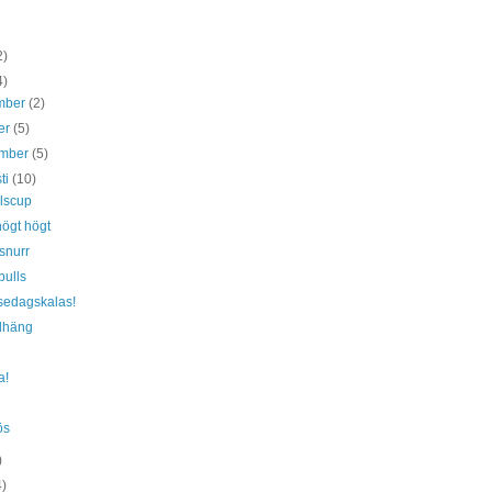
2)
4)
mber
(2)
er
(5)
ember
(5)
ti
(10)
llscup
högt högt
snurr
bulls
sedagskalas!
dhäng
a!
ös
)
4)