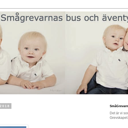
 2018
SmåGrevar
Det är vi s
Grevskapet