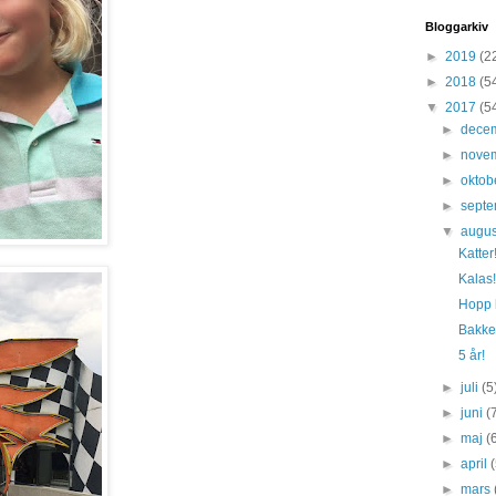
Bloggarkiv
►
2019
(2
►
2018
(5
▼
2017
(5
►
dece
►
nove
►
oktob
►
sept
▼
augus
Katter
Kalas!
Hopp
Bakk
5 år!
►
juli
(5
►
juni
(
►
maj
(
►
april
►
mars