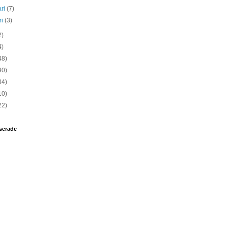
ari
(7)
ri
(3)
2)
4)
48)
90)
34)
10)
22)
serade