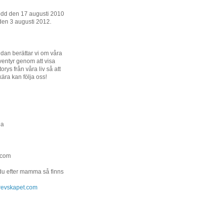
ödd den 17 augusti 2010
den 3 augusti 2012.
dan berättar vi om våra
entyr genom att visa
orys från våra liv så att
kära kan följa oss!
na
.com
 du efter mamma så finns
.grevskapet.com