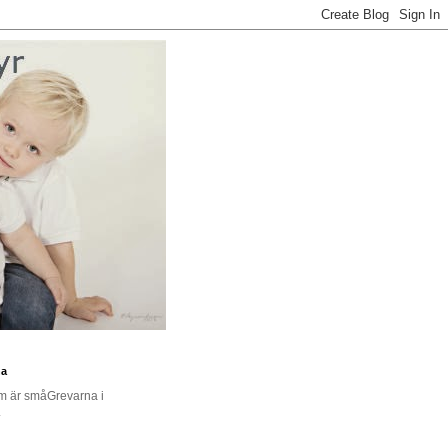
na
om är småGrevarna i
.