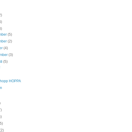
2)
4)
4)
mber
(5)
mber
(2)
er
(4)
ember
(3)
ti
(5)
!
 hopp HOPPA
en
)
7)
6)
(5)
(2)