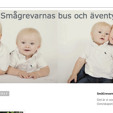
2017
SmåGrevar
Det är vi s
Grevskapet