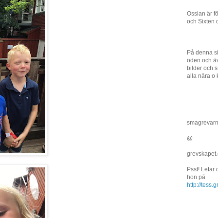
Ossian är f
och Sixten 
På denna si
öden och äv
bilder och st
alla nära o 
smagrevar
@
grevskapet
Psst! Letar
hon på
http://tess