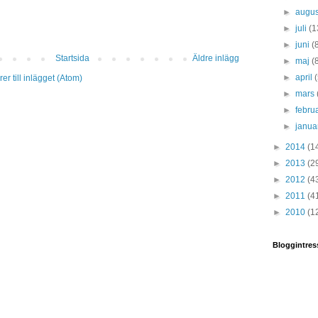
►
augus
►
juli
(1
►
juni
(
Startsida
Äldre inlägg
►
maj
(
►
april
r till inlägget (Atom)
►
mars
►
febru
►
janua
►
2014
(1
►
2013
(2
►
2012
(4
►
2011
(4
►
2010
(1
Bloggintres