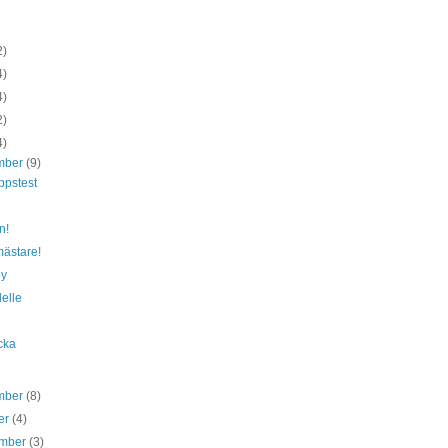
2)
4)
4)
2)
4)
mber
(9)
ppstest
n!
ästare!
ey
elle
cka
mber
(8)
er
(4)
ember
(3)