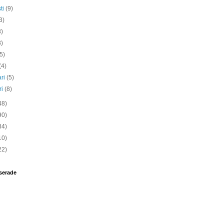
ti
(9)
3)
8)
8)
(5)
(4)
ari
(5)
ri
(8)
48)
90)
34)
10)
22)
serade