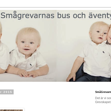
r 2015
SmåGrevar
Det är vi s
Grevskapet