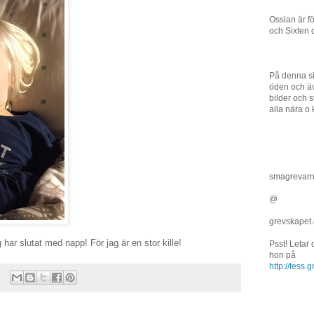
Ossian är f
och Sixten 
På denna si
öden och äv
bilder och st
alla nära o 
smagrevar
@
grevskapet
 har slutat med napp! För jag är en stor kille!
Psst! Letar
hon på
http://tess