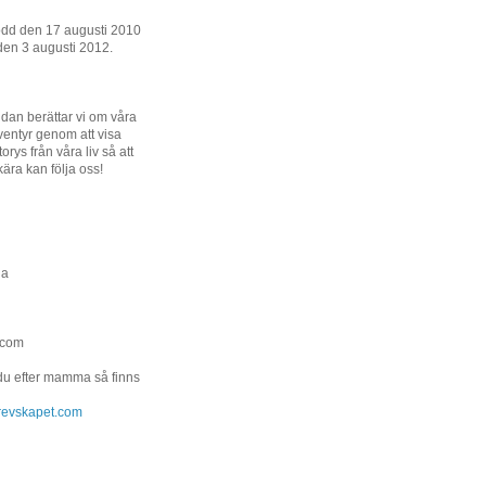
ödd den 17 augusti 2010
den 3 augusti 2012.
dan berättar vi om våra
entyr genom att visa
orys från våra liv så att
kära kan följa oss!
na
.com
 du efter mamma så finns
.grevskapet.com