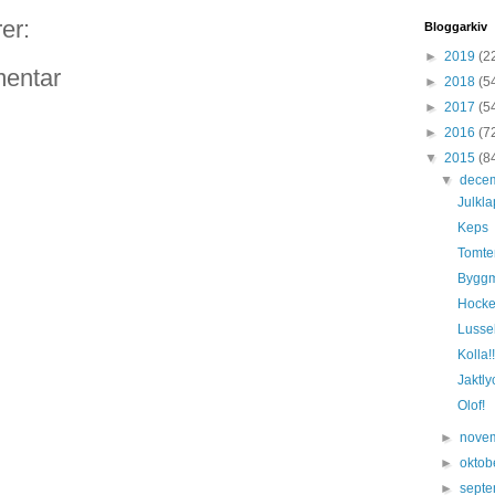
er:
Bloggarkiv
►
2019
(2
entar
►
2018
(5
►
2017
(5
►
2016
(7
▼
2015
(8
▼
dece
Julkla
Keps
Tomte
Byggm
Hock
Lussel
Kolla!!
Jaktly
Olof!
►
nove
►
oktob
►
sept