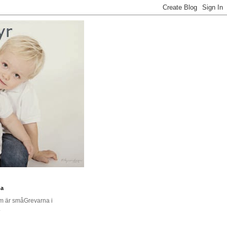
na
om är småGrevarna i
.