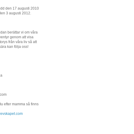
ödd den 17 augusti 2010
den 3 augusti 2012.
dan berättar vi om våra
entyr genom att visa
orys från våra liv så att
kära kan följa oss!
na
.com
 du efter mamma så finns
.grevskapet.com