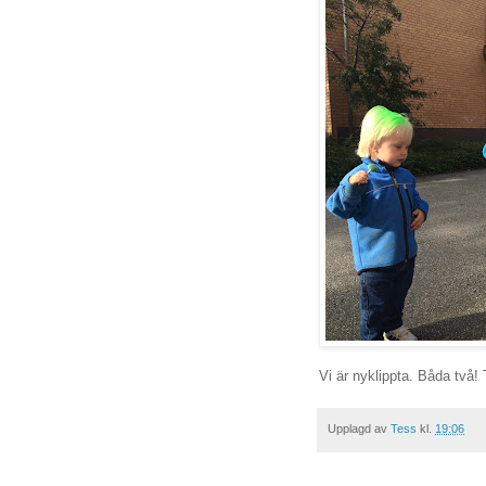
Vi är nyklippta. Båda två! 
Upplagd av
Tess
kl.
19:06