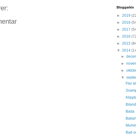
er:
Bloggarkiv
►
2019
(2
entar
►
2018
(5
►
2017
(5
►
2016
(7
►
2015
(8
▼
2014
(1
►
dece
►
nove
►
oktob
▼
sept
Fler 
Svam
Klippt
Ibland
Bada
Bakar
Mum
Bad o