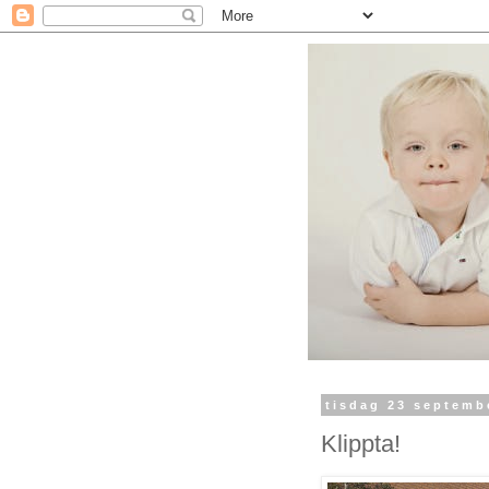
tisdag 23 septemb
Klippta!