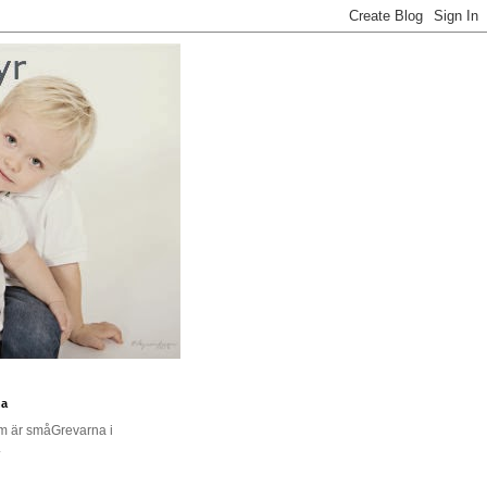
na
om är småGrevarna i
.