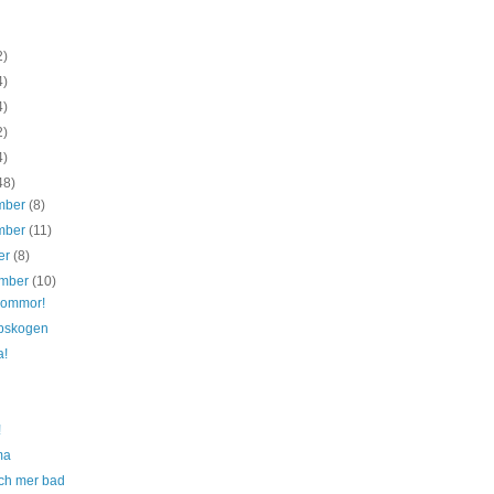
2)
4)
4)
2)
4)
48)
mber
(8)
mber
(11)
er
(8)
ember
(10)
blommor!
pskogen
a!
!
ma
ch mer bad