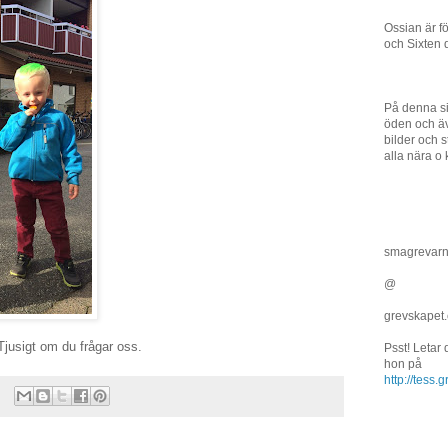
Ossian är f
och Sixten 
På denna si
öden och äv
bilder och st
alla nära o 
smagrevar
@
grevskapet
Tjusigt om du frågar oss.
Psst! Letar
hon på
http://tess