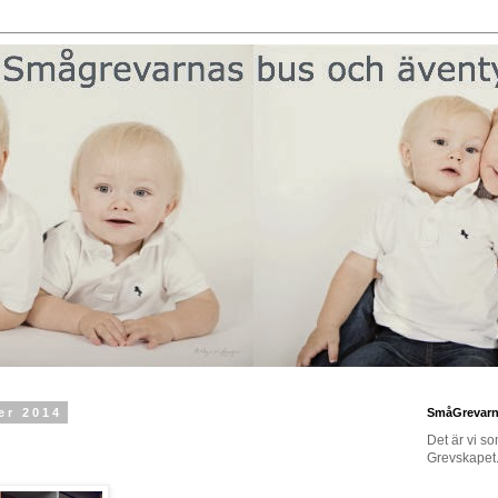
er 2014
SmåGrevar
Det är vi s
Grevskapet