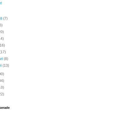
r!
ti
(7)
6)
20)
14)
(16)
(17)
ari
(8)
ri
(13)
90)
34)
10)
22)
serade