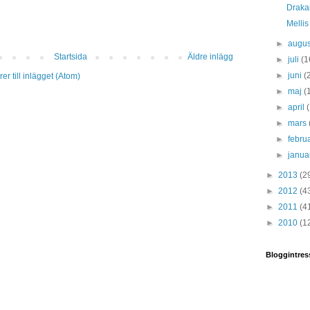
Draka
Mellis
►
augus
Startsida
Äldre inlägg
►
juli
(1
►
juni
(
r till inlägget (Atom)
►
maj
(
►
april
►
mars
►
febru
►
janua
►
2013
(2
►
2012
(4
►
2011
(4
►
2010
(1
Bloggintres