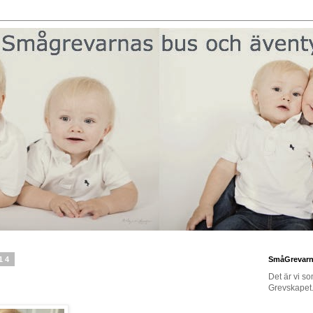
14
SmåGrevar
Det är vi s
Grevskapet