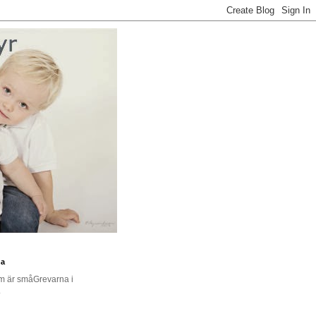
na
om är småGrevarna i
.