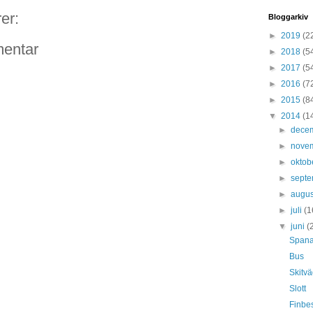
er:
Bloggarkiv
►
2019
(2
entar
►
2018
(5
►
2017
(5
►
2016
(7
►
2015
(8
▼
2014
(1
►
dece
►
nove
►
oktob
►
sept
►
augus
►
juli
(1
▼
juni
(
Spanar
Bus
Skitvä
Slott
Finbe