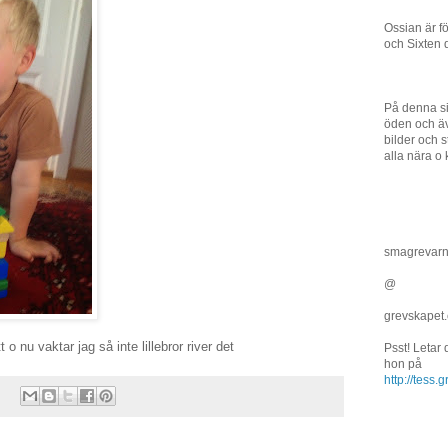
Ossian är f
och Sixten 
På denna si
öden och äv
bilder och st
alla nära o 
smagrevar
@
grevskapet
 o nu vaktar jag så inte lillebror river det
Psst! Letar
hon på
http://tess