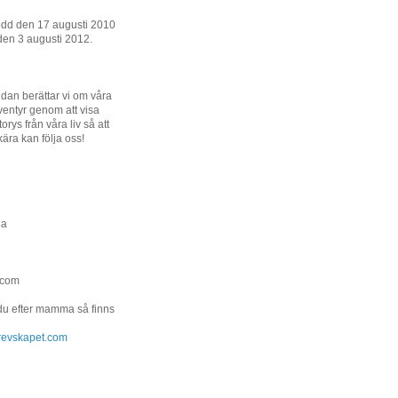
ödd den 17 augusti 2010
den 3 augusti 2012.
dan berättar vi om våra
entyr genom att visa
orys från våra liv så att
kära kan följa oss!
na
.com
 du efter mamma så finns
.grevskapet.com