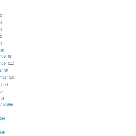
2)
4)
4)
2)
4)
48)
mber
(8)
mber
(11)
er
(8)
ember
(10)
ti
(7)
6)
20)
 pirater
der
sök