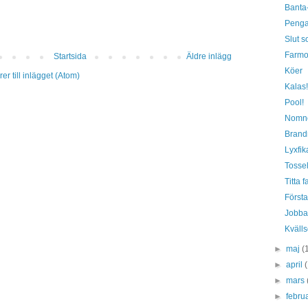
Banta
Pengar
Slut s
Farmo
Startsida
Äldre inlägg
Köer
r till inlägget (Atom)
Kalas!
Pool!
Nomn
Brand
Lyxfik
Tossel
Titta f
Först
Jobba
Kväll
►
maj
(
►
april
►
mars
►
febru