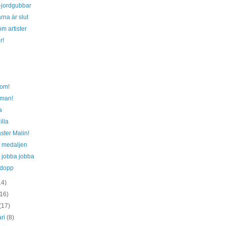
-jordgubbar
na är slut
om artister
r!
om!
man!
a
illa
aster Malin!
a medaljen
 jobba jobba
sdopp
14)
(16)
(17)
ari
(8)