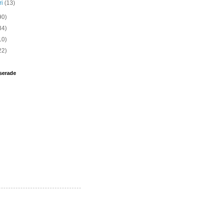
ri
(13)
90)
34)
10)
22)
serade