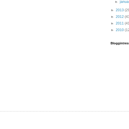
►
janua
►
2013
(2
►
2012
(4
►
2011
(4
►
2010
(1
Bloggintres