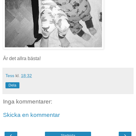
Är det allra bästa!
Tess
kl.
18:32
Dela
Inga kommentarer:
Skicka en kommentar
‹
›
Startsida