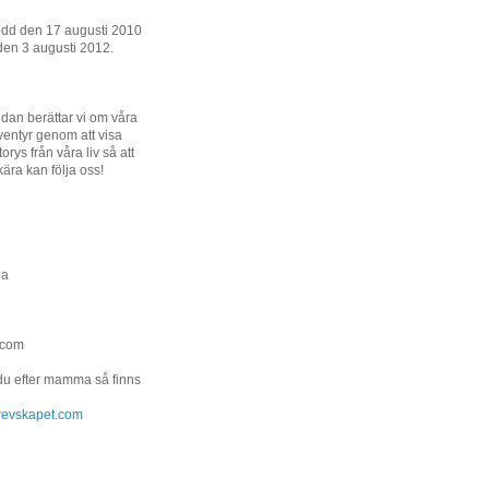
ödd den 17 augusti 2010
den 3 augusti 2012.
dan berättar vi om våra
entyr genom att visa
orys från våra liv så att
kära kan följa oss!
na
.com
 du efter mamma så finns
.grevskapet.com