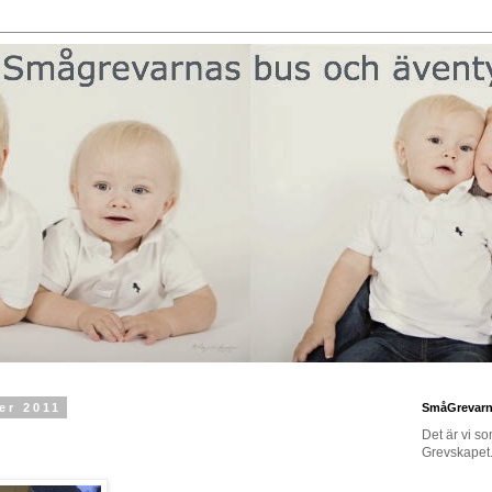
er 2011
SmåGrevar
Det är vi s
Grevskapet