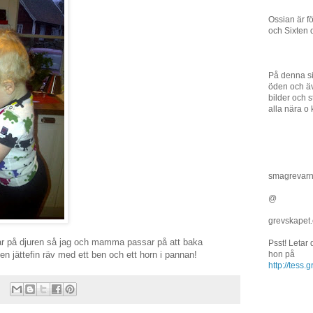
Ossian är f
och Sixten 
På denna si
öden och äv
bilder och st
alla nära o 
smagrevar
@
grevskapet
tar på djuren så jag och mamma passar på att baka
Psst! Letar
en jättefin räv med ett ben och ett horn i pannan!
hon på
http://tess