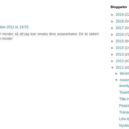
Bloggarkiv
►
2019
(2
►
2018
(5
ber 2011 kl. 18:53
►
2017
(5
ll moster, så att jag kan smaka dina pepparkakor. De är säkert
►
2016
(7
n moster
►
2015
(8
►
2014
(1
►
2013
(2
►
2012
(4
▼
2011
(4
►
dece
▼
nove
ävent
Toalet
Titta
Peppa
Träna
Lilla 
Nyckl