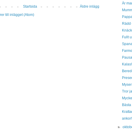
Är ma
Startsida
Äldre inlägg
Mumm
r till inlägget (Atom)
Pappa 
Rädd
Knäc
Fullt 
Spana
Farmo
Pausa
Kalas!
Bered
Prese
Myser
Tror ja
Mycke
Bästa 
Kratta
ankor!
►
oktob