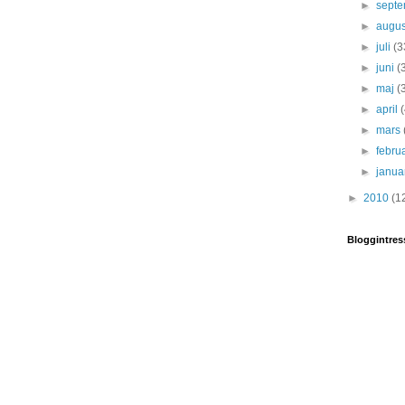
►
sept
►
augus
►
juli
(3
►
juni
(
►
maj
(
►
april
►
mars
►
febru
►
janua
►
2010
(1
Bloggintres