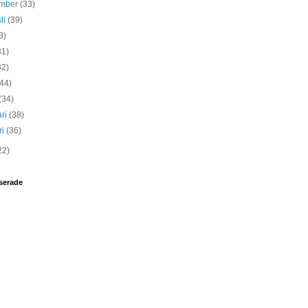
ember
(33)
ti
(39)
3)
31)
32)
(44)
(34)
ari
(38)
ri
(36)
22)
serade