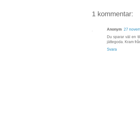
1 kommentar:
Anonym
27 novem
Du sparar väl en ti
jättegoda. Kram frå
Svara