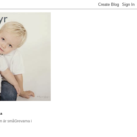
na
om är småGrevarna i
.