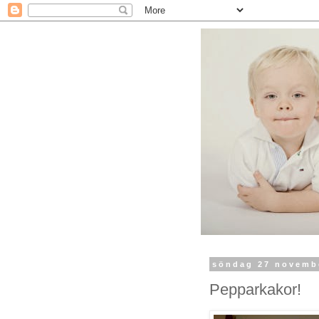
söndag 27 novemb
Pepparkakor!