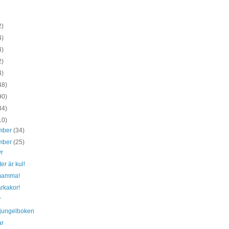
2)
4)
4)
2)
4)
48)
90)
34)
10)
mber
(34)
mber
(25)
yr
ter är kul!
 mamma!
rkakor!
r
djungelboken
ar