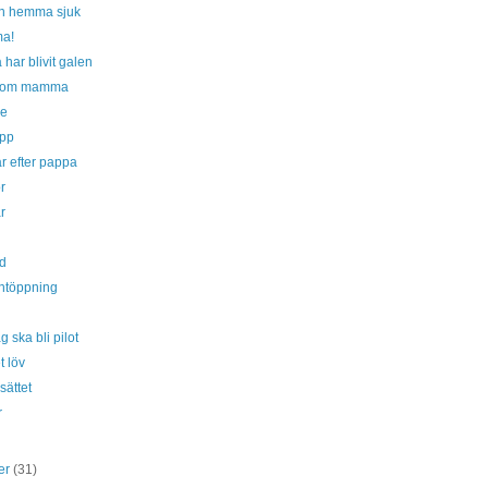
n hemma sjuk
a!
har blivit galen
 om mamma
ke
upp
r efter pappa
r
r
d
ntöppning
g ska bli pilot
t löv
sättet
r
er
(31)